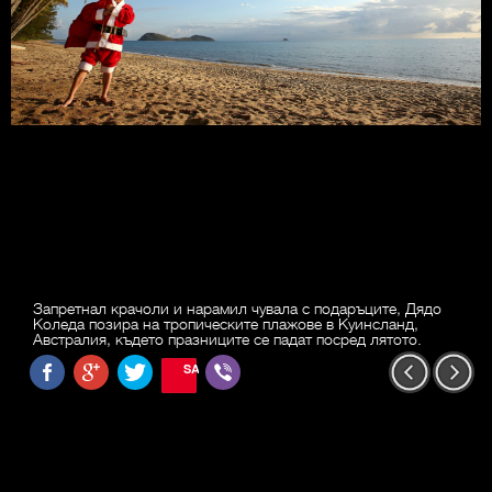
Запретнал крачоли и нарамил чувала с подаръците, Дядо
Коледа позира на тропическите плажове в Куинсланд,
Австралия, където празниците се падат посред лятото.
SAVE