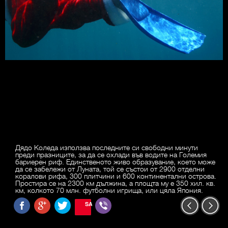
Дядо Коледа използва последните си свободни минути
преди празниците, за да се охлади във водите на Големия
бариерен риф. Единственото живо образувание, което може
да се забележи от Луната, той се състои от 2900 отделни
коралови рифа, 300 плитчини и 600 континентални острова.
Простира се на 2300 км дължина, а площта му е 350 хил. кв.
км, колкото 70 млн. футболни игрища, или цяла Япония.
SAVE