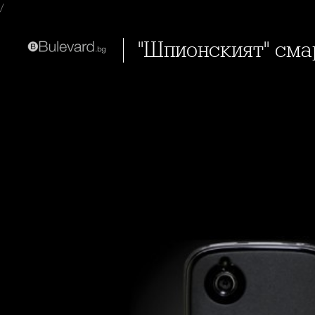
/
"Шпионският" см