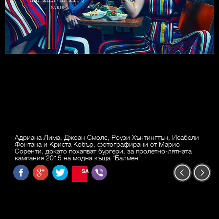
Адриана Лима, Джоан Смолс, Роузи Хънтингтън, Исабели
Фонтана и Криста Кобър, фотографирани от Марио
Соренти, докато похапват бургери, за пролетно-лятната
кампания 2015 на модна къща "Балмен".
SAVE