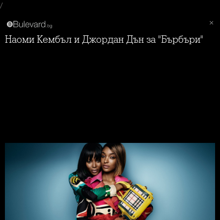
/
Наоми Кембъл и Джордан Дън за "Бърбъри"