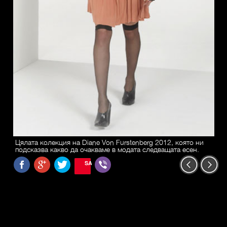
Цялата колекция на Diane Von Furstenberg 2012, която ни
подсказва какво да очакваме в модата следващата есен.
SAVE