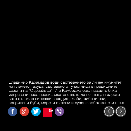
Владимир Карамазов води състезанието за личен имунитет
на племето Гаруда, съставено от участници в предишните
сезони на "Сървайвър". И в Камбоджа оцеляващите бяха
изправени пред предизвикателството да поглъщат гадости
като отлежал пилешки зародиш, жаби, рибени очи,
копринени буби, морски охлюви и суров камбоджански плъх.
SAVE