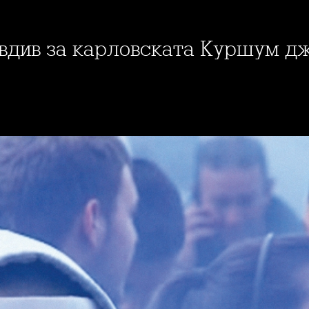
овдив за карловската Куршум д