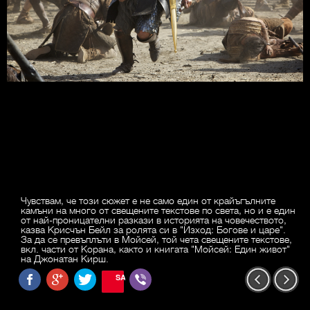
Чувствам, че този сюжет е не само един от крайъгълните
камъни на много от свещените текстове по света, но и е един
от най-проницателни разкази в историята на човечеството,
казва Крисчън Бейл за ролята си в "Изход: Богове и царе".
За да се превъплъти в Мойсей, той чета свещените текстове,
вкл. части от Корана, както и книгата "Мойсей: Един живот"
на Джонатан Кирш.
SAVE