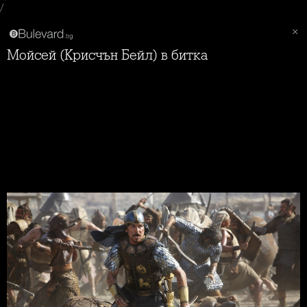
/
Мойсей (Крисчън Бейл) в битка