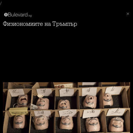
/
Физиономиите на Тръмпър