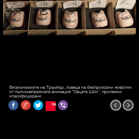
Физиономиите на Тръмпър, ловеца на безпризорни животни
от пълнометражната анимация "Овцата Шон", прилежно
класифицирани.
SAVE