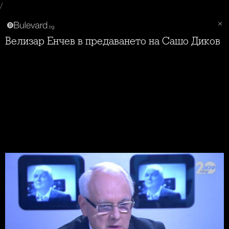
/
Велизар Енчев в предаването на Сашо Диков