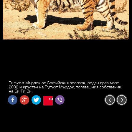
Тигърът Мърдок от Софийския зоопарк, роден през март
2002 и кръстен на Рупърт Мърдок, тогавашния собственик
на Би Ти Ви.
SAVE