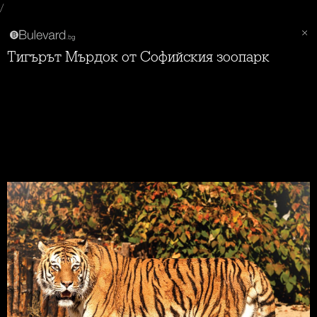
/
Тигърът Мърдок от Софийския зоопарк