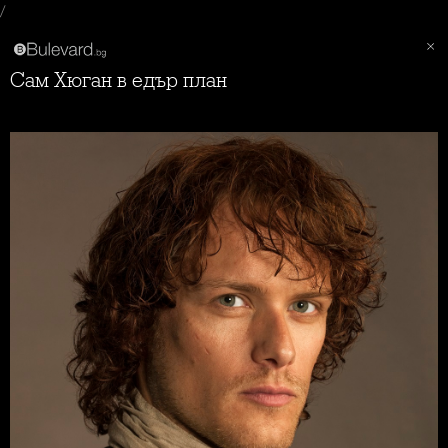
/
Сам Хюган в едър план