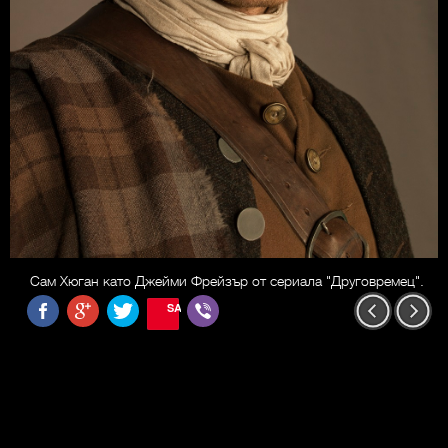
Сам Хюган като Джейми Фрейзър от сериала "Друговремец".
SAVE