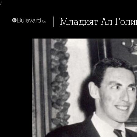
/
Младият Ал Гол