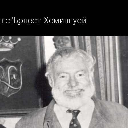
ин с Ърнест Хемингуей