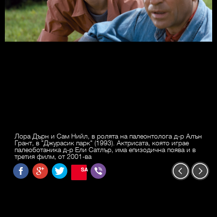
Лора Дърн и Сам Нийл, в ролята на палеонтолога д-р Алън
Грант, в "Джурасик парк" (1993). Актрисата, която играе
палеоботаника д-р Ели Сатлър, има епизодична поява и в
третия филм, от 2001-ва
SAVE