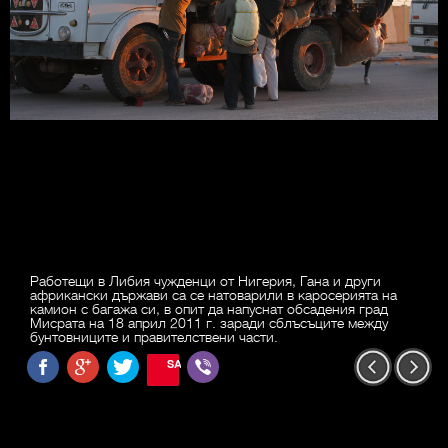
Работещи в Либия чужденци от Нигерия, Гана и други
африкански държави са се натоварили в каросерията на
камион с багажа си, в опит да напуснат обсадения град
Мисрата на 18 април 2011 г. заради сблъсъците между
бунтовниците и правителствени части.
SAVE