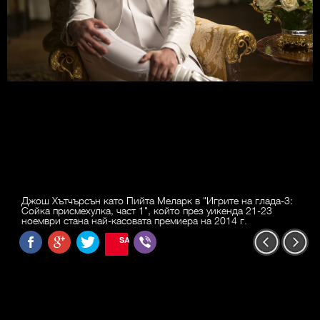
Джош Хътчърсън като Пийта Меларк в "Игрите на глада-3:
Сойка присмехулка, част 1", който през уикенда 21-23
ноември стана най-касовата премиера на 2014 г.
SAVE