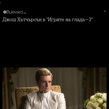
/
Джош Хътчърсън в "Игрите на глада-3"