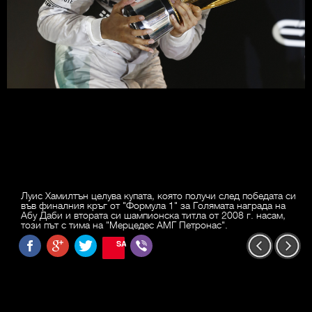
Луис Хамилтън целува купата, която получи след победата си
във финалния кръг от "Формула 1" за Голямата награда на
Абу Даби и втората си шампионска титла от 2008 г. насам,
този път с тима на "Мерцедес АМГ Петронас".
SAVE