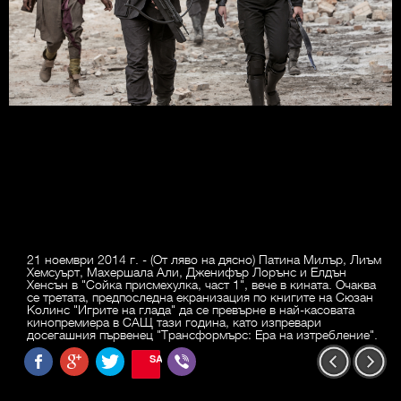
21 ноември 2014 г. - (От ляво на дясно) Патина Милър, Лиъм
Хемсуърт, Махершала Али, Дженифър Лорънс и Елдън
Хенсън в "Сойка присмехулка, част 1", вече в кината. Очаква
се третата, предпоследна екранизация по книгите на Сюзан
Колинс "Игрите на глада" да се превърне в най-касовата
кинопремиера в САЩ тази година, като изпревари
досегашния първенец "Трансформърс: Ера на изтребление".
SAVE