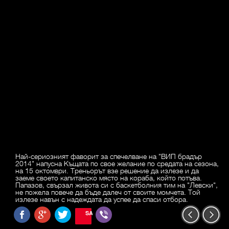
Най-сериозният фаворит за спечелване на "ВИП брадър
2014" напусна Къщата по свое желание по средата на сезона,
на 15 октомври. Треньорът взе решение да излезе и да
заеме своето капитанско място на кораба, който потъва.
Папазов, свързал живота си с баскетболния тим на "Левски",
не пожела повече да бъде далеч от своите момчета. Той
излезе навън с надеждата да успее да спаси отбора.
SAVE