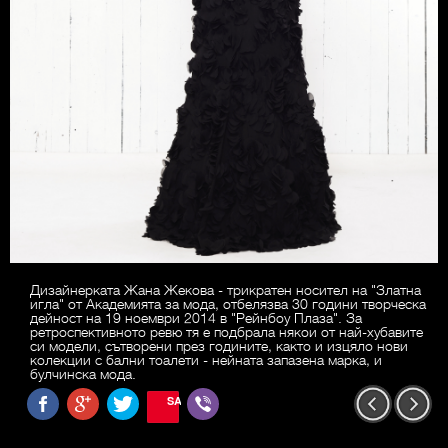
Дизайнерката Жана Жекова - трикратен носител на "Златна
игла" от Академията за мода, отбелязва 30 години творческа
дейност на 19 ноември 2014 в "Рейнбоу Плаза". За
ретроспективното ревю тя е подбрала някои от най-хубавите
си модели, сътворени през годините, както и изцяло нови
колекции с бални тоалети - нейната запазена марка, и
булчинска мода.
SAVE