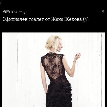
/
Официален тоалет от Жана Жекова (4)