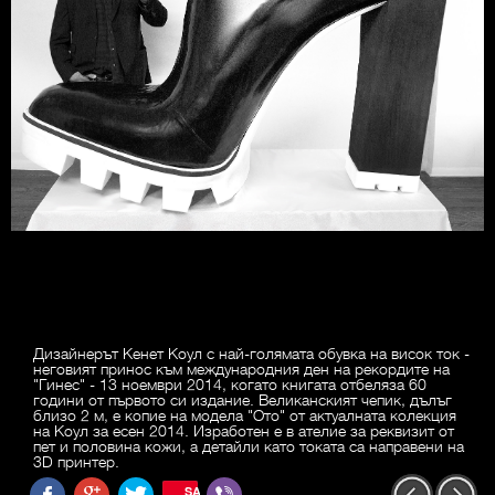
Дизайнерът Кенет Коул с най-голямата обувка на висок ток -
неговият принос към международния ден на рекордите на
"Гинес" - 13 ноември 2014, когато книгата отбеляза 60
години от първото си издание. Великанският чепик, дълъг
близо 2 м, е копие на модела "Ото" от актуалната колекция
на Коул за есен 2014. Изработен е в ателие за реквизит от
пет и половина кожи, а детайли като токата са направени на
3D принтер.
SAVE