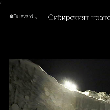
/
Сибирският крат