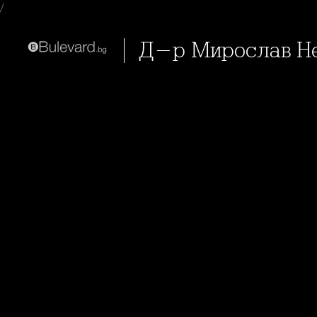
/
Д-р Мирослав Н