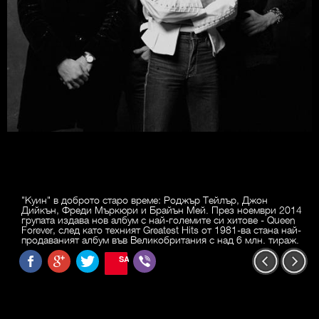
"Куин" в доброто старо време: Роджър Тейлър, Джон
Дийкън, Фреди Мъркюри и Брайън Мей. През ноември 2014
групата издава нов албум с най-големите си хитове - Queen
Forever, след като техният Greatest Hits от 1981-ва стана най-
продаваният албум във Великобритания с над 6 млн. тираж.
SAVE