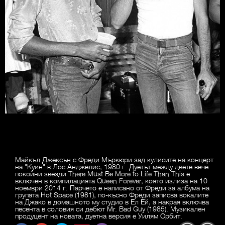
Майкъл Джексън с Фреди Мъркюри зад кулисите на концерт
на "Куин" в Лос Анджелис, 1980 г. Дуетът между двете вече
покойни звезди There Must Be More to Life Than This е
включен в компилацията Queen Forever, която излиза на 10
ноември 2014 г. Парчето е написано от Фреди за албума на
групата Hot Space (1981), по-късно Фреди записва вокалите
на Джако в домашното му студио в Ел Ей, а накрая включва
песента в соловия си дебют Mr. Bad Guy (1985). Музикален
продуцент на новата, дуетна версия е Уилям Орбит.