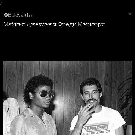
/
Майкъл Джексън и Фреди Мъркюри