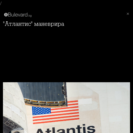
/
"Атлантис" маневрира