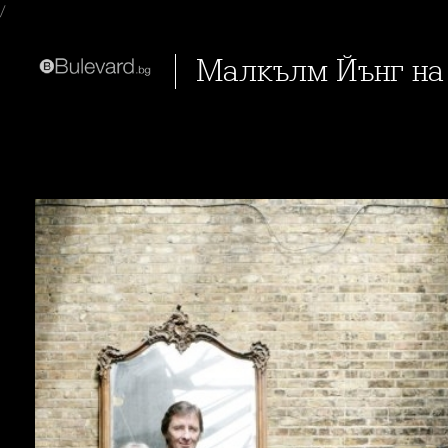
/
Малкълм Йънг н