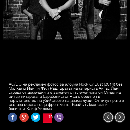
AC/DC на рекламен фотос за албума Rock Or Bust (2014) без
Малкълм Йънг и Фил Ръд. Братът на китариста Ангъс Йънг
страда от деменция и е заменен от племенника си Стиви на
ритъм китарата, а барабанистът Ръд е обвинен в
поръчителство на убийството на двама души. От титулярите в
състава остават още фронтменът Брайън Джонсън и
басистът Клиф Уилямс.
SAVE