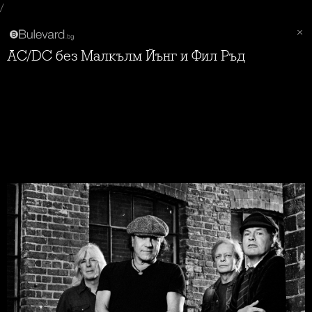
/
AC/DC без Малкълм Йънг и Фил Ръд