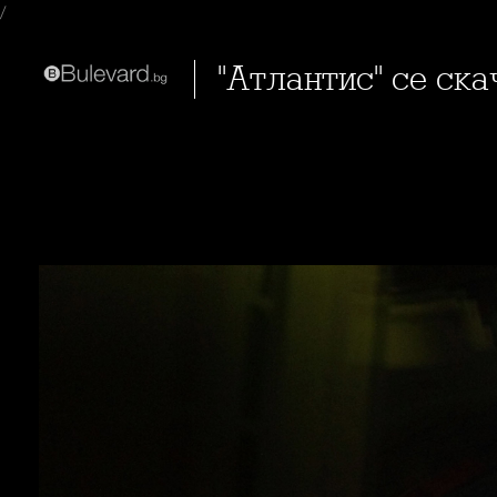
/
"Атлантис" се с