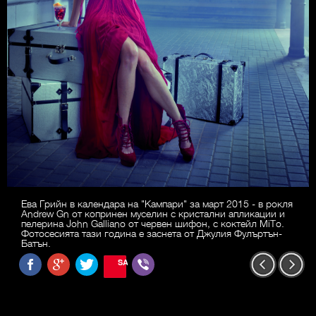
Ева Грийн в календара на "Кампари" за март 2015 - в рокля
Andrew Gn от копринен муселин с кристални апликации и
пелерина John Galliano от червен шифон, с коктейл MiTo.
Фотосесията тази година е заснета от Джулия Фулъртън-
Батън.
SAVE