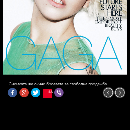
Снимката ще окичи броевете за свободна продажба.
SAVE