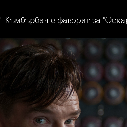
е" Къмбърбач е фаворит за "Оска