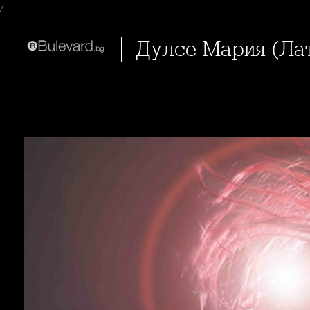
/
Дулсе Мария (Л