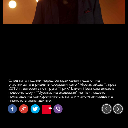
След като години наред бе музикален педагог на
участниците в риалити формати като "Мюзик айдъл", през
2013 г. ветеранът от група "Трик" Етиен Леви сам влезе в
подобно шоу - "Музикална академия" на Тв7, където
помагаше на конкурентите си, като им акомпанираше на
пианото в репетициите.
SAVE