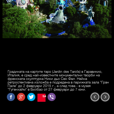
Градината на картите таро (Jardin des Tarots) в Гаравикио,
Италия, е сред най-известните монументални творби на
френската скулптурка Ники дьо Сен Фал. Нейна
ретроспективна изложба е подредена в парижката зала "Гран
Пале" до 2 февруари 2015 г., а след това - в музея
"Гугенхайм" в Билбао от 27 февруари до 7 юни.
SAVE