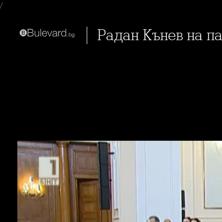
/
Радан Кънев на 