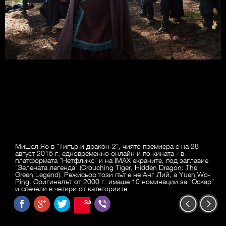
Мишел Яо в "Тигър и дракон-2", чиято премиера е на 28
август 2015 г. едновременно онлайн и по кината - в
платформата "Нетфликс" и на IMAX екраните, под заглавие
"Зелената легенда" (Crouching Tiger, Hidden Dragon: The
Green Legend). Режисьор този път е не Анг Лий, а Yuen Wo-
Ping. Оригиналът от 2000 г. имаше 10 номинации за "Оскар"
и спечели в четири от категориите.
SAVE