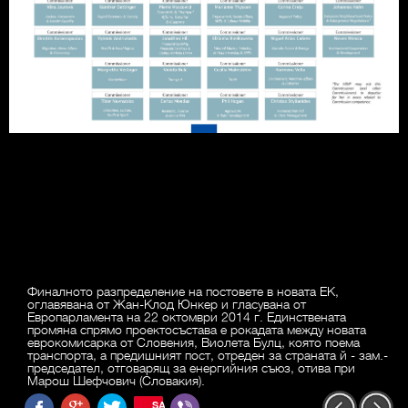
Финалното разпределение на постовете в новата ЕК,
оглавявана от Жан-Клод Юнкер и гласувана от
Европарламента на 22 октомври 2014 г. Единствената
промяна спрямо проектосъстава е рокадата между новата
еврокомисарка от Словения, Виолета Булц, която поема
транспорта, а предишният пост, отреден за страната й - зам.-
председател, отговарящ за енергийния съюз, отива при
Марош Шефчович (Словакия).
SAVE