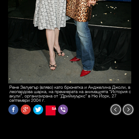
Рене Зелуегър (вляво) като брюнетка и Анджелина Джоли, в
леопардова шарка, на премиерата на анимацията "История с
акули", организирана от "Дриймуъркс" в Ню Йорк, 27
септември 2004 г.
SAVE