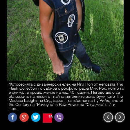
Фотосесията с дизайнерски елек на Иги Поп от неговата The
Flash Collection го събира с рокфотографа Мик Рок, който го
е снимал в продължение на над 40 години. Негово дело са
обложките на някои от най-влиятелните рокалбуми като The
Madcap Laughs на Сид Барет, Transformer на Лу Рийд, End of
the Century на "Рамоунс" и Raw Power на "Студжис" с Иги
Поп.
SAVE