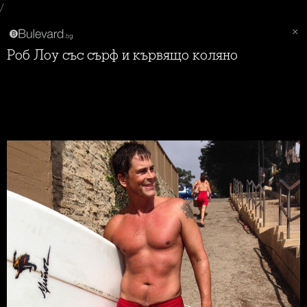
/
Роб Лоу със сърф и кървящо коляно