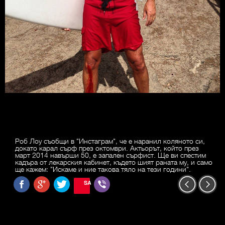
Роб Лоу съобщи в "Инстаграм", че е наранил коляното си,
докато карал сърф през октомври. Актьорът, който през
март 2014 навърши 50, е запален сърфист. Ще ви спестим
кадъра от лекарския кабинет, където шият раната му, и само
ще кажем: "Искаме и ние такова тяло на тези години".
SAVE