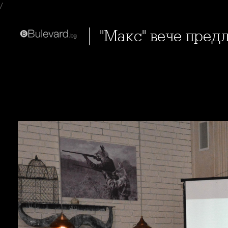
/
"Макс" вече пре