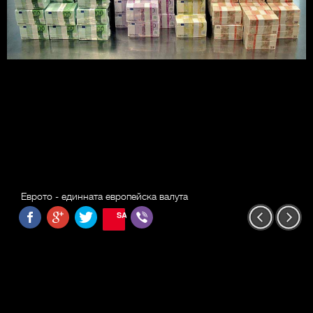
Еврото - единната европейска валута
SAVE