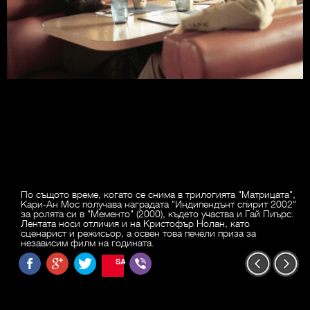
По същото време, когато се снима в трилогията "Матрицата",
Кари-Ан Мос получава наградата "Индипендънт спирит 2002"
за ролята си в "Мементо" (2000), където участва и Гай Пиърс.
Лентата носи отличия и на Кристофър Нолан, като
сценарист и режисьор, а освен това печели приза за
независим филм на годината.
SAVE