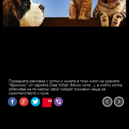
Поредната реклама с котки и кучета е този клип на храната
"Фрискис" от серията Dear Kitten (Мило коте...), в който котка
обяснява на по-малък свой събрат основни неща за
съжителството с куче.
SAVE