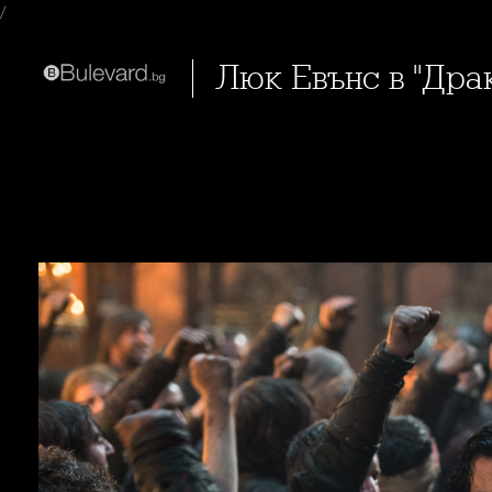
/
Люк Евънс в "Др