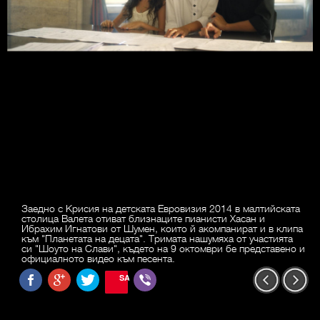
Заедно с Крисия на детската Евровизия 2014 в малтийската
столица Валета отиват близнаците пианисти Хасан и
Ибрахим Игнатови от Шумен, които й акомпанират и в клипа
към "Планетата на децата". Тримата нашумяха от участията
си "Шоуто на Слави", където на 9 октомври бе представено и
официалното видео към песента.
SAVE