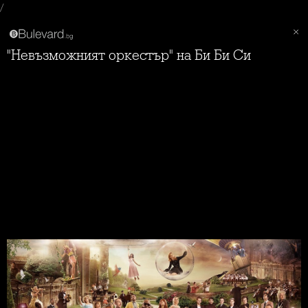
/
"Невъзможният оркестър" на Би Би Си