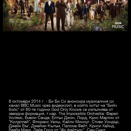
8 октомври 2014 г. - Би Би Си анонсира музикалния си
канал BBC Music чрез видеоклип, в който хитът на "Бийч
бойс" от 60-те години God Only Knows се изпълнява от
звездна формация, т.нар. The Impossible Orchestra: Фарел
Уилямс, Емели Санде, Елтън Джон, Лорд, Крис Мартин от
"Колдплей", Флоранс Уелш, Кайли Миноуг, Стиви Уондър,
Джейк Бъг, Джейми Кълъм, Палома Фейт, Криси Хайнд,
Бааба Маал, Дейв Грол от "Фу файтърс", Сам Смит,