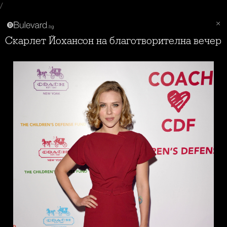
/
Скарлет Йохансон на благотворителна вечер